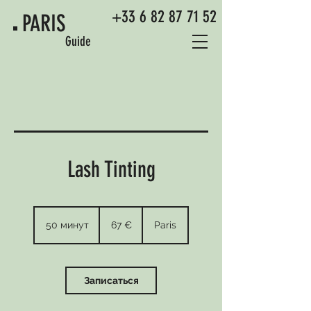
+33 6 82 87 71 52
PARIS
Guide
Lash Tinting
67
euros
50 минут
5
67 €
Paris
0
м
и
н
Записаться
у
т