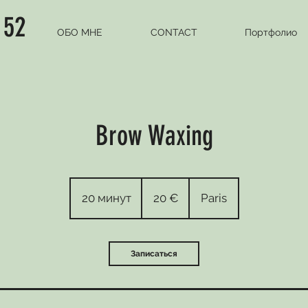
 52
ОБО МНЕ
CONTACT
Портфолио
Brow Waxing
20
euros
20 минут
2
20 €
Paris
0
м
и
Записаться
н
у
т