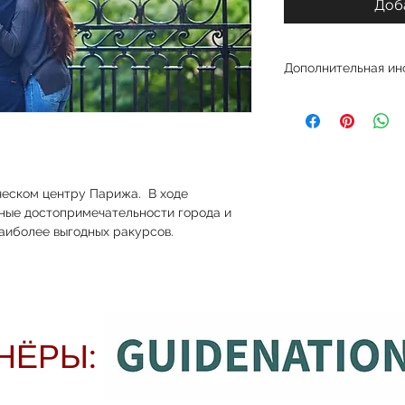
Доб
Дополнительная и
Пешеходная двухчас
располагаете врем
продолжительность
90 евро
еском центру Парижа.  В ходе 
вные достопримечательности города и 
аиболее выгодных ракурсов.
НЁРЫ: