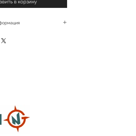
авить в корзину
нформация
овая экскурсия. Если вы 
енем, можно увеличить её 
, следующий час будет стоить 