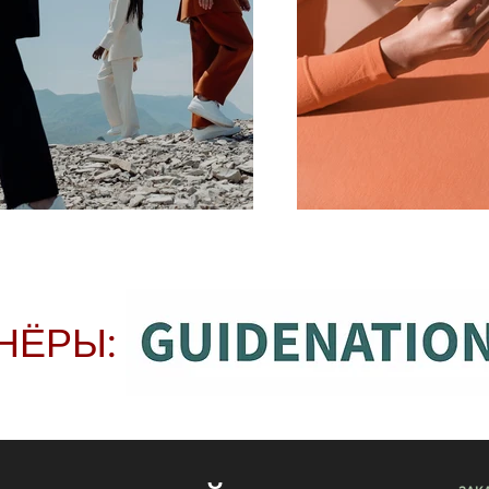
НЁРЫ: